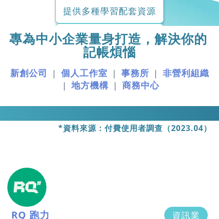
提供多種學習配套資源
專為中小企業量身打造，
解決你的
記帳煩惱
新創公司
個人工作室
事務所
非營利組織
｜
｜
｜
雲端工具
地方機構
商務中心
｜
｜
不限制使用場景
連上網路即可操作
*資料來源：付費使用者調查（2023.04）
No15 美甲美睫
藍途的分帳權限管理功能，讓我們三家
資訊安全
分別管理各自的現金帳戶，又能將多家
資訊業